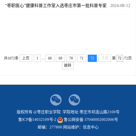
“枣职医心”健康科普工作室入选枣庄市第一批科普专家
2024-08-12
工作室
...
共1072条
上页
1
68
69
70
71
72
下页
第
/72页
跳转
版权所有 @枣庄职业学院 学院地址:枣庄市祁连山路2169号
鲁ICP备14032109号-2
鲁公网安备 37040002002006号
邮编：277800 网站维护：信息中心