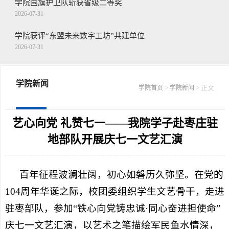
学院国旗护卫队斩获省级二等奖
2026-07-31
学院获评“东盟未来数字工坊”共建单位
2026-07-31
王念带队走访慰问驻枣部队
2026-07-30
学院新闻
>
> 正文
学院首页
学院新闻
学院召开第二十二届山东省青年职业技能...
2026-07-30
艺心向党 礼赞七一——我院学子赴枣庄驻
地部队开展庆七一文艺汇演
百年征程波澜壮阔，初心如磐历久弥坚。在党的
104周年华诞之际，校团委组织学生文艺骨干，走进
驻枣部队，参加“铁心向党铸忠诚·同心奋进担使命”
庆七一文艺汇演，以艺术之笔描绘军民鱼水情深，