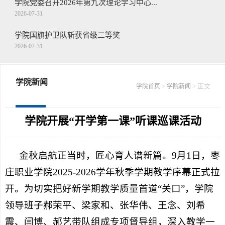
学院党委召开2026年第九次理论学习中心...
2026-07-31
学院国旗护卫队斩获省级二等奖
2026-07-31
学院获评“东盟未来数字工坊”共建单位
2026-07-31
学院新闻
>
> 正文
学院首页
学院新闻
王念带队走访慰问驻枣部队
2026-07-30
学院开展“开学第一课”听课巡课活动
金秋启航正当时，匠心育人谱新篇。9月1日，枣
庄职业学院2025-2026学年秋季学期教学序幕正式拉
开。为切实把好新学期教学质量首道“关口”，学院
领导班子郝荣平、梁家和、张华伟、王念、刘希
震、闫博、郝艺带队组成专项督导组，深入教学一