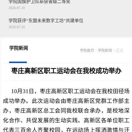
学院国旗护卫队斩获省级二等奖
2026-07-31
学院获评“东盟未来数字工坊”共建单位
2026-07-31
王念带队走访慰问驻枣部队
2026-07-30
学院新闻
>
> 正文
学院首页
学院新闻
学院召开第二十二届山东省青年职业技能...
2026-07-30
枣庄高新区职工运动会在我校成功举办
10月31日，枣庄高新区职工运动会在我校田径场
成功举办。此次运动会由枣庄高新区党群工作部主
办，枣庄高新区总工会同我校联合承办，是校地深
化合作、共促发展的生动实践。高新区各单位职工
代表三百余人齐聚校园，在运动场上挥洒激情与汗