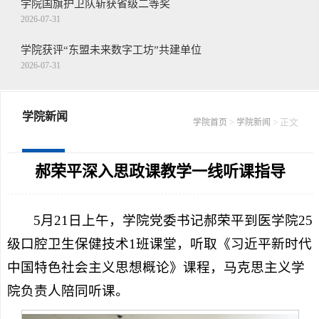
学院国旗护卫队斩获省级二等奖
2026-07-31
学院获评“东盟未来数字工坊”共建单位
2026-07-31
王念带队走访慰问驻枣部队
2026-07-30
学院新闻
>
> 正文
学院首页
学院新闻
学院召开第二十二届山东省青年职业技能...
2026-07-30
郝荣平深入思政课教学一线听课指导
5月21日上午，学院党委书记郝荣平到医学院25
级口腔卫生保健技术1班课堂，听取《习近平新时代
中国特色社会主义思想概论》课程，马克思主义学
院负责人陪同听课。