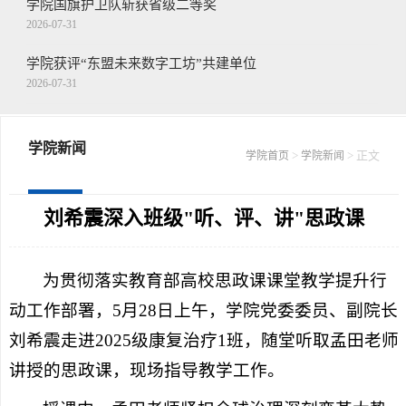
学院国旗护卫队斩获省级二等奖
2026-07-31
学院获评“东盟未来数字工坊”共建单位
2026-07-31
王念带队走访慰问驻枣部队
2026-07-30
学院新闻
>
> 正文
学院首页
学院新闻
学院召开第二十二届山东省青年职业技能...
2026-07-30
刘希震深入班级"听、评、讲"思政课
为贯彻落实教育部高校思政课课堂教学提升行
动工作部署，5月28日上午，学院党委委员、副院长
刘希震走进2025级康复治疗1班，随堂听取孟田老师
讲授的思政课，现场指导教学工作。