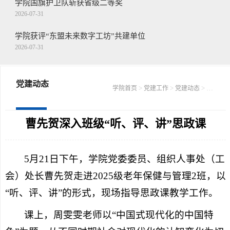
学院国旗护卫队斩获省级二等奖
2026-07-31
学院获评“东盟未来数字工坊”共建单位
2026-07-31
王念带队走访慰问驻枣部队
2026-07-30
党建动态
>
>
> 正文
学院首页
党建工作
党建动态
学院召开第二十二届山东省青年职业技能...
2026-07-30
曹先贺深入班级“听、评、讲”思政课
5月21日下午，学院党委委员、组织人事处（工
会）处长曹先贺走进2025级老年保健与管理2班，以
“听、评、讲”的形式，现场指导思政课教学工作。
课上，周雯雯老师以“中国式现代化的中国特