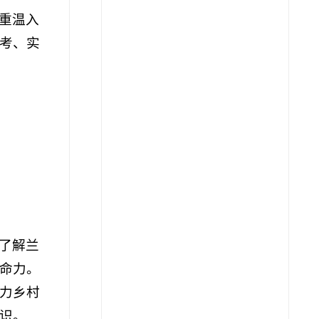
重温入
考、实
了解兰
命力。
力乡村
识。