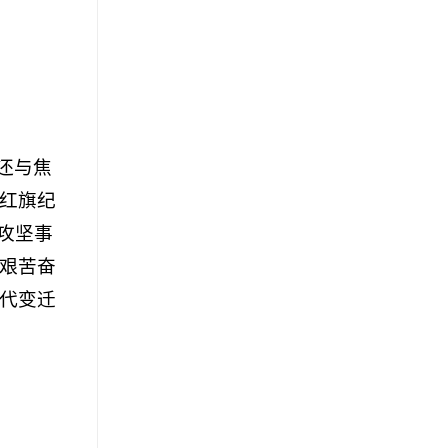
还与焦
红旗纪
攻坚事
艰苦奋
代变迁