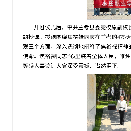
开班仪式后，中共兰考县委党校原副校
题授课。授课围绕焦裕禄同志在兰考的475
观三个方面，深入透彻地阐释了焦裕禄精神
使命。焦裕禄同志“心里装着全体人民，唯
等感人事迹让大家深受震撼、潸然泪下。