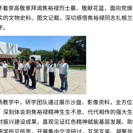
怀着崇高敬意拜谒焦裕禄烈士墓、敬献花篮，面向党旗
实的文物史料、图文记载，深切感悟焦裕禄同志扎根兰
怀。
场教学中，研学团队通过展示沙盘、影像资料，全方位
，深刻体会到焦裕禄精神生生不息、代代相传的强大生
村振兴建设成果，直观见证红色精神赋能基层发展、助
研学所见所思，开展集中交流研讨，互学互鉴、凝聚共