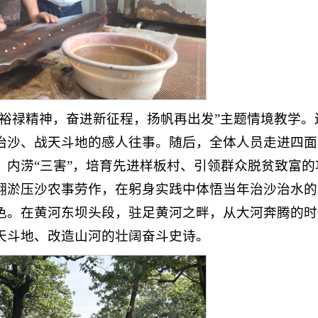
焦裕禄精神，奋进新征程，扬帆再出发”主题情境教学。
治沙、战天斗地的感人往事。随后，全体人员走进四面
、内涝“三害”，培育先进样板村、引领群众脱贫致富的
翻淤压沙农事劳作，在躬身实践中体悟当年治沙治水的
色。在黄河东坝头段，驻足黄河之畔，从大河奔腾的时
天斗地、改造山河的壮阔奋斗史诗。