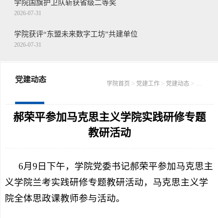
学院国旗护卫队斩获省级二等奖
2026-07-31
学院获评“东盟未来数字工坊”共建单位
2026-07-31
王念带队走访慰问驻枣部队
2026-07-30
党建动态
>
>
> 正文
学院首页
党建工作
党建动态
学院召开第二十二届山东省青年职业技能...
2026-07-30
郝荣平参加马克思主义学院实践研修专题
教研活动
6月9日下午，学院党委书记郝荣平参加马克思主
义学院兰考实践研修专题教研活动，马克思主义学
院全体思政课教师参与活动。