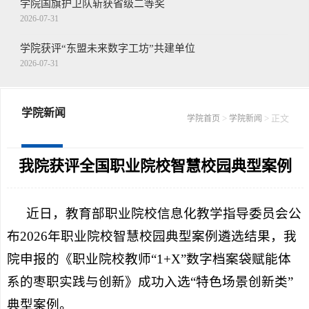
学院国旗护卫队斩获省级二等奖
2026-07-31
学院获评“东盟未来数字工坊”共建单位
2026-07-31
王念带队走访慰问驻枣部队
2026-07-30
学院新闻
>
> 正文
学院首页
学院新闻
学院召开第二十二届山东省青年职业技能...
2026-07-30
我院获评全国职业院校智慧校园典型案例
近日，教育部职业院校信息化教学指导委员会公
布2026年职业院校智慧校园典型案例遴选结果，我
院申报的《职业院校教师“1+X”数字档案袋赋能体
系的枣职实践与创新》成功入选“特色场景创新类”
典型案例。