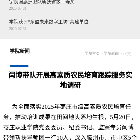
学院国旗护卫队斩获省级二等奖
2026-07-31
学院获评“东盟未来数字工坊”共建单位
2026-07-31
王念带队走访慰问驻枣部队
2026-07-30
学院新闻
>
> 正文
学院首页
学院新闻
学院召开第二十二届山东省青年职业技能...
2026-07-30
闫博带队开展高素质农民培育跟踪服务实
地调研
为全面落实2025年枣庄市级高素质农民培育任
务，推动培训成果在田间地头落地生根，5月20日，
枣庄职业学院党委委员、纪委书记、监察专员闫博
带领帮扶导师团一行10人，深入滕州市、市中区5个